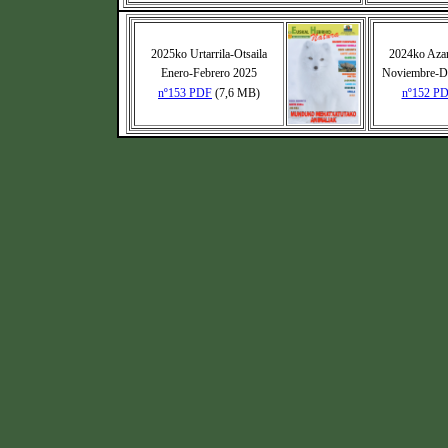
2025ko Urtarrila-Otsaila
2024ko Aza
Enero-Febrero 2025
Noviembre-Di
nº153 PDF
(7,6 MB)
nº152 P