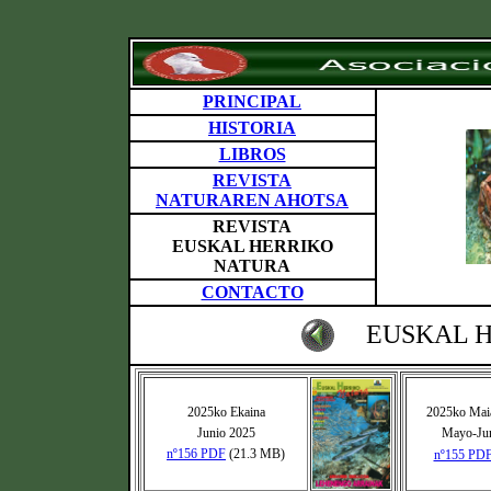
PRINCIPAL
HISTORIA
LIBROS
REVISTA
NATURAREN AHOTSA
REVISTA
EUSKAL HERRIKO
NATURA
CONTACTO
EUSKAL 
2025ko Ekaina
2025ko Maia
Junio 2025
Mayo-Jun
nº156 PDF
(21.3 MB)
nº155 PD